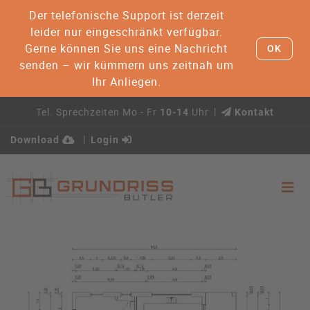
Der telefonische Support ist derzeit
leider nur eingeschränkt verfügbar.
Gerne können Sie uns eine Nachricht
OK
senden – wir kümmern uns zeitnah um
Ihr Anliegen.
Tel. Sprechzeiten Mo - Fr
Uhr
10-14
Kontakt
Download
Login