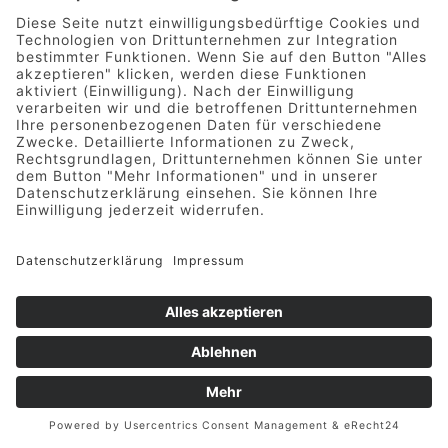
SCHRITT FÜR SCHRITT: SO LASSEN SIE
IHREN GRUNDRISS ZEICHNEN
Geschwindigkeit ohne Qualitätsabstriche - das können Sie
von uns erwarten:
. Sie laden einfach die zu optimierenden Pläne hoch,
. entscheiden sich dafür, welchen Grundriss wir zeichnen
sollen,
. wählen das zu Ihrem Bedarf geeignete Design aus und
. können innerhalb kürzester Zeit die gewünschten
Unterlagen downloaden.
Selbstverständlich stellen wir in unserem stringenten
Prozess den notwendigen Informationsaustausch sicher -
nur so können wir unsere eigenen Qualitätsansprüche
erfüllen.
Werktags können wir eine Bearbeitungszeit von 3-4
Werktagen realisieren, um Ihren Grundriss zu zeichnen:
Unser Team legt großen Wert darauf, die Aufträge zügig