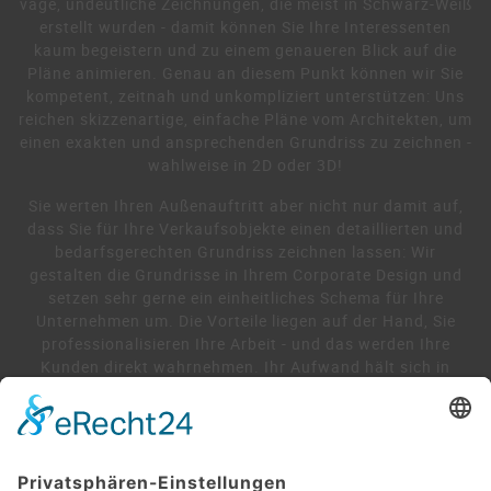
vage, undeutliche Zeichnungen, die meist in Schwarz-Weiß
erstellt wurden - damit können Sie Ihre Interessenten
kaum begeistern und zu einem genaueren Blick auf die
Pläne animieren. Genau an diesem Punkt können wir Sie
kompetent, zeitnah und unkompliziert unterstützen: Uns
reichen skizzenartige, einfache Pläne vom Architekten, um
einen exakten und ansprechenden Grundriss zu zeichnen -
wahlweise in 2D oder 3D!
Sie werten Ihren Außenauftritt aber nicht nur damit auf,
dass Sie für Ihre Verkaufsobjekte einen detaillierten und
bedarfsgerechten Grundriss zeichnen lassen: Wir
gestalten die Grundrisse in Ihrem Corporate Design und
setzen sehr gerne ein einheitliches Schema für Ihre
Unternehmen um. Die Vorteile liegen auf der Hand, Sie
professionalisieren Ihre Arbeit - und das werden Ihre
Kunden direkt wahrnehmen. Ihr Aufwand hält sich in
engen Grenzen: Nutzen Sie unser Knowhow gezielt dazu
aus, um schneller zum Ziel zu kommen - wir sind gerne für
Sie da.