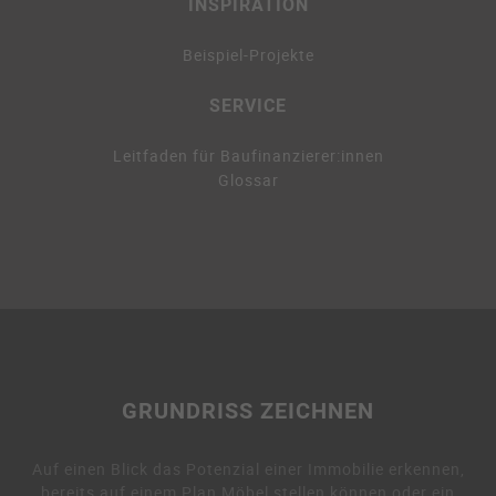
INSPIRATION
Beispiel-Projekte
SERVICE
Leitfaden für Baufinanzierer:innen
Glossar
GRUNDRISS ZEICHNEN
Auf einen Blick das Potenzial einer Immobilie erkennen,
bereits auf einem Plan Möbel stellen können oder ein