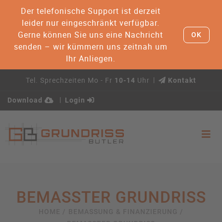
Der telefonische Support ist derzeit
leider nur eingeschränkt verfügbar.
Gerne können Sie uns eine Nachricht
OK
senden – wir kümmern uns zeitnah um
Ihr Anliegen.
Tel. Sprechzeiten Mo - Fr
Uhr
10-14
Kontakt
Download
Login
BEMASSTER GRUNDRISS
HOME /
BEMASSUNG & FINANZIERUNG /