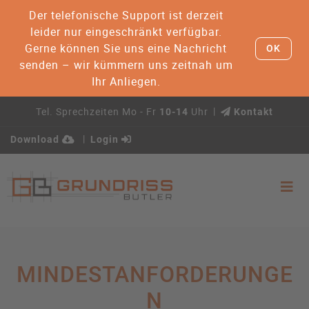
Der telefonische Support ist derzeit
leider nur eingeschränkt verfügbar.
Gerne können Sie uns eine Nachricht
OK
senden – wir kümmern uns zeitnah um
Ihr Anliegen.
Tel. Sprechzeiten Mo - Fr
Uhr
10-14
Kontakt
Download
Login
MINDESTANFORDERUNGE
N