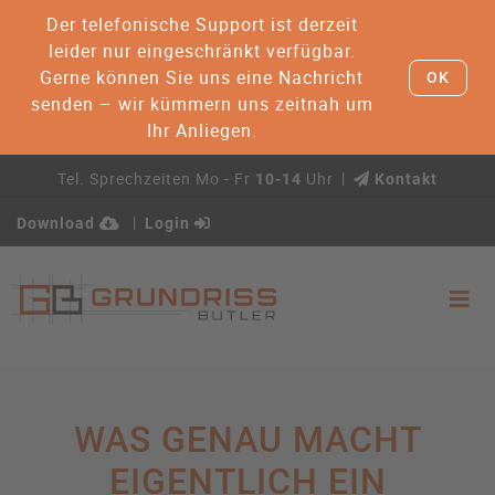
Der telefonische Support ist derzeit
leider nur eingeschränkt verfügbar.
Gerne können Sie uns eine Nachricht
OK
senden – wir kümmern uns zeitnah um
Ihr Anliegen.
Tel. Sprechzeiten Mo - Fr
Uhr
10-14
Kontakt
Download
Login
WAS GENAU MACHT
EIGENTLICH EIN