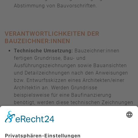
Abstimmung von Bauvorschriften.
VERANTWORTLICHKEITEN DER
BAUZEICHNER:INNEN
Technische Umsetzung:
Bauzeichner:innen
fertigen Grundrisse, Bau- und
Ausführungszeichnungen sowie Bauansichten
und Detailzeichnungen nach den Anweisungen
bzw. Entwurfsskizzen eines Architekten/einer
Architektin an. Werden Grundrisse
beispielsweise für eine Baufinanzierung
benötigt, werden diese technischen Zeichnungen
in der Regel mit einem
Architektenstempel
(Plankopf des Architekten) versehen. Dadurch
bestätigt der Architekt, die korrekte Ausführung
der technischen Zeichnung.