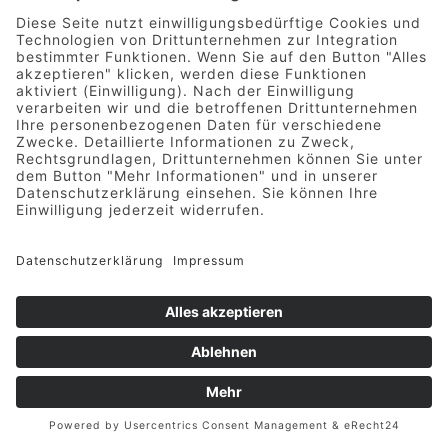
Anpassungen und Modifikationen:
Während der
Projektentwicklung können Änderungen an den
technischen Zeichnungen notwendig werden,
zum Beispiel aufgrund von bautechnischen
Anforderungen oder Änderungswünschen des
Auftraggebers/der Auftraggeberin.
Bauzeichner:innen aktualisieren die
entsprechenden Pläne und sorgen für die
korrekte Darstellung aller technischen Details.
Unterstützung bei der Dokumentation:
Bauzeichner:innen unterstützen darüber hinaus
bei der Erstellung von Dokumenten für die
Baugenehmigung und bei der Dokumentation
des gesamten Bauprozesses.
Die Zusammenarbeit zwischen
Architekten/Architektin und
Bauzeichnern/Bauzeichnerinnen ist von
entscheidender Bedeutung für den Erfolg eines