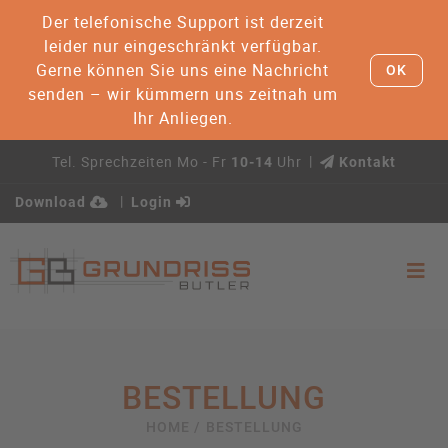
Der telefonische Support ist derzeit
leider nur eingeschränkt verfügbar.
Gerne können Sie uns eine Nachricht
OK
senden – wir kümmern uns zeitnah um
Ihr Anliegen.
Tel. Sprechzeiten Mo - Fr
Uhr
10-14
Kontakt
Download
Login
BESTELLUNG
HOME /
BESTELLUNG