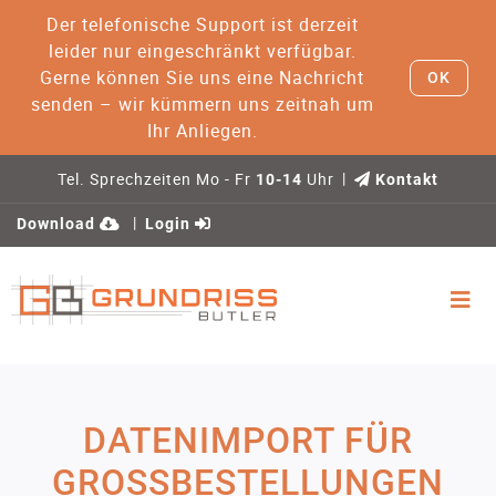
Der telefonische Support ist derzeit
leider nur eingeschränkt verfügbar.
Gerne können Sie uns eine Nachricht
OK
senden – wir kümmern uns zeitnah um
Ihr Anliegen.
Tel. Sprechzeiten Mo - Fr
Uhr
10-14
Kontakt
Download
Login
DATENIMPORT FÜR
GROSSBESTELLUNGEN