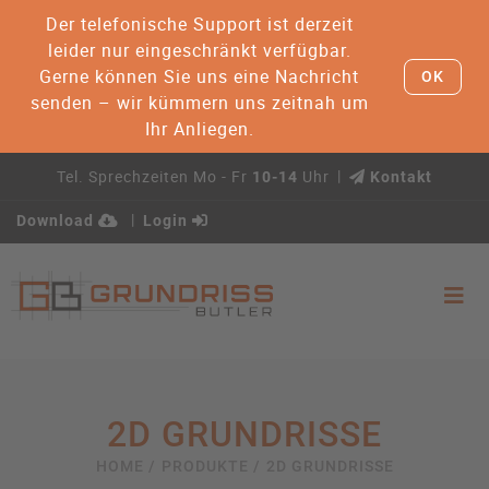
Der telefonische Support ist derzeit
leider nur eingeschränkt verfügbar.
Gerne können Sie uns eine Nachricht
OK
senden – wir kümmern uns zeitnah um
Ihr Anliegen.
Tel. Sprechzeiten Mo - Fr
Uhr
10-14
Kontakt
Download
Login
2D GRUNDRISSE
HOME /
PRODUKTE /
2D GRUNDRISSE