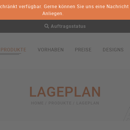
geschränkt verfügbar. Gerne können Sie uns eine Nachric
Anliegen.
Auftragsstatus
PRODUKTE
VORHABEN
PREISE
DESIGNS
EN
WOHNFLÄCHE & BERECHNUNG
BEMASSUNG & F
3D Visualisierung von Immobil
LAGEPLAN
HOME /
PRODUKTE /
LAGEPLAN