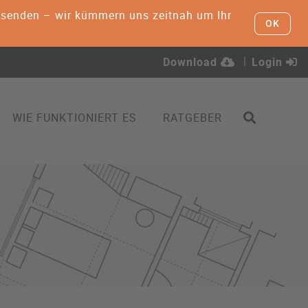
ht senden – wir kümmern uns zeitnah um Ihr
OK
Download
Login
WIE FUNKTIONIERT ES
RATGEBER
INANZIERUNG
ien