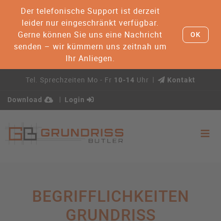
Der telefonische Support ist derzeit
leider nur eingeschränkt verfügbar.
Gerne können Sie uns eine Nachricht
OK
senden – wir kümmern uns zeitnah um
Ihr Anliegen.
Tel. Sprechzeiten Mo - Fr
Uhr
10-14
Kontakt
Download
Login
BEGRIFFLICHKEITEN
GRUNDRISS