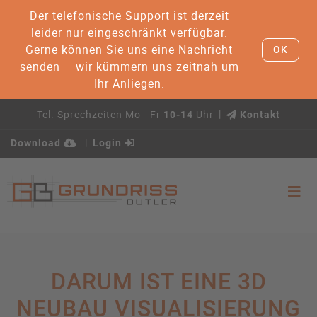
Der telefonische Support ist derzeit
leider nur eingeschränkt verfügbar.
Gerne können Sie uns eine Nachricht
OK
senden – wir kümmern uns zeitnah um
Ihr Anliegen.
Tel. Sprechzeiten Mo - Fr
Uhr
10-14
Kontakt
Download
Login
DARUM IST EINE 3D
NEUBAU VISUALISIERUNG