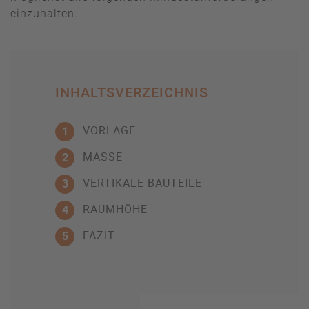
einzuhalten:
INHALTSVERZEICHNIS
VORLAGE
1
MASSE
2
VERTIKALE BAUTEILE
3
RAUMHÖHE
4
FAZIT
5