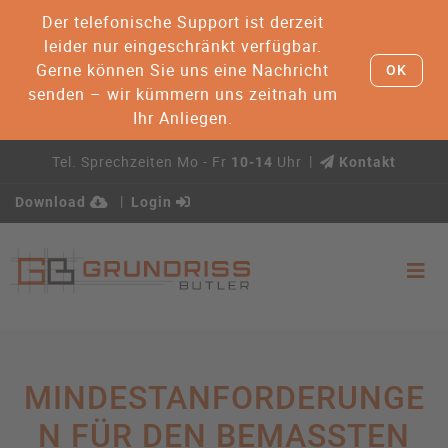
Der telefonische Support ist derzeit
leider nur eingeschränkt verfügbar.
Gerne können Sie uns eine Nachricht
OK
senden – wir kümmern uns zeitnah um
Ihr Anliegen.
Tel. Sprechzeiten Mo - Fr
Uhr
10-14
Kontakt
Download
Login
MINDESTANFORDERUNGE
N FÜR DEN BEMASSTEN G