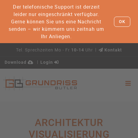
Der telefonische Support ist derzeit
leider nur eingeschränkt verfügbar.
Gerne können Sie uns eine Nachricht
OK
senden – wir kümmern uns zeitnah um
Ihr Anliegen.
Tel. Sprechzeiten Mo - Fr
Uhr
10-14
Kontakt
Download
Login
ARCHITEKTUR
VISUALISIERUNG