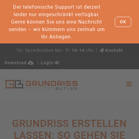
Der telefonische Support ist derzeit
leider nur eingeschränkt verfügbar.
Gerne können Sie uns eine Nachricht
OK
senden – wir kümmern uns zeitnah um
Ihr Anliegen.
Tel. Sprechzeiten Mo - Fr
Uhr
10-14
Kontakt
Download
Login
GRUNDRISS ERSTELLEN
LASSEN: SO GEHEN SIE