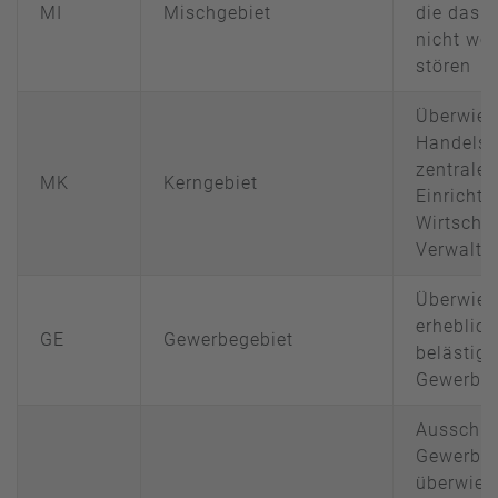
MI
Mischgebiet
die das 
nicht wes
stören
Überwie
Handelsb
zentrale
MK
Kerngebiet
Einricht
Wirtschaf
Verwaltun
Überwieg
erheblich
GE
Gewerbegebiet
belästig
Gewerbeb
Ausschli
Gewerbeb
überwieg