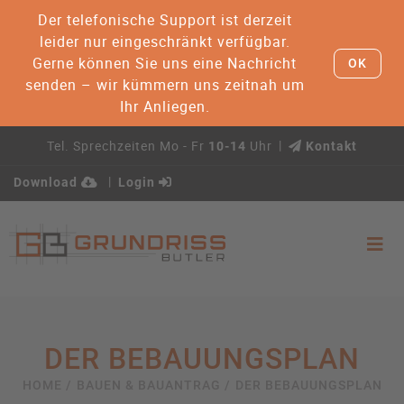
Der telefonische Support ist derzeit
leider nur eingeschränkt verfügbar.
Gerne können Sie uns eine Nachricht
OK
senden – wir kümmern uns zeitnah um
Ihr Anliegen.
Tel. Sprechzeiten Mo - Fr
Uhr
10-14
Kontakt
Download
Login
DER BEBAUUNGSPLAN
HOME /
BAUEN & BAUANTRAG /
DER BEBAUUNGSPLAN