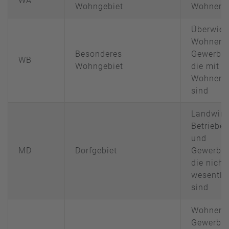
WA
Wohngebiet
Wohnen
Überwie
Wohnen 
Besonderes
Gewerbeb
WB
Wohngebiet
die mit 
Wohnen v
sind
Landwirt
Betriebe
und
MD
Dorfgebiet
Gewerbeb
die nicht
wesentli
sind
Wohnen 
Gewerbeb