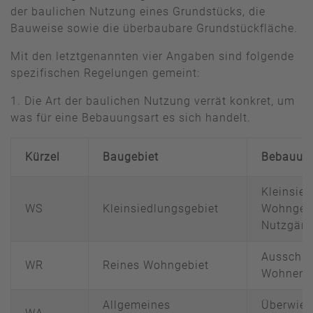
der baulichen Nutzung eines Grundstücks, die
Bauweise sowie die überbaubare Grundstückfläche.
Mit den letztgenannten vier Angaben sind folgende
spezifischen Regelungen gemeint:
1. Die Art der baulichen Nutzung verrät konkret, um
was für eine Bebauungsart es sich handelt.
Kürzel
Baugebiet
Bebauung
Kleinsied
WS
Kleinsiedlungsgebiet
Wohngeb
Nutzgärt
Ausschli
WR
Reines Wohngebiet
Wohnen
Allgemeines
Überwie