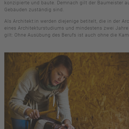
konzipierte und baute. Demnach gilt der Baumeister au
Gebäuden zuständig sind.
Als Architekt:in werden diejenige betitelt, die in der
eines Architekturstudiums und mindestens zwei Jahre 
gilt: Ohne Ausübung des Berufs ist auch ohne die Kam