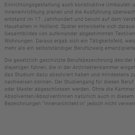
Einrichtungsgestaltung auch konstruktive Umbauten u
Inneneinrichtung planen und die Ausführung überwache
entstand im 17. Jahrhundert und beruht auf dem Vers
Haushalten in Holland. Später entwickelte sich darau
Gesamtbildes von aufeinander abgestimmten Textilien
Wohnungen. Daraus ergab sich ein Tätigkeitsfeld, we
mehr als ein selbstständiger Berufszweig emanzipierte
Die gesetzlich geschützte Berufsbezeichnung des/der I
diejenigen führen, die in der Architektenkammer einge
das Studium dazu absolviert haben und mindestens z
nachweisen können. Der Studiengang für diesen Beru
oder Master abgeschlossen werden. Ohne die Kammer
Absolventen/Absolventinnen natürlich auch in diesem B
Bezeichnungen “Innenarchitekt:in” jedoch nicht verwe