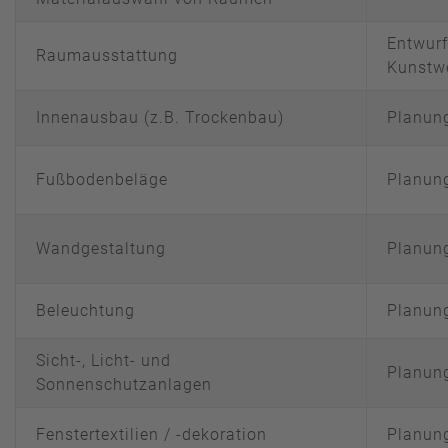
Entwurf
Raumausstattung
Kunstwe
Innenausbau (z.B. Trockenbau)
Planun
Fußbodenbeläge
Planun
Wandgestaltung
Planung
Beleuchtung
Planun
Sicht-, Licht- und
Planun
Sonnenschutzanlagen
Fenstertextilien / -dekoration
Planun