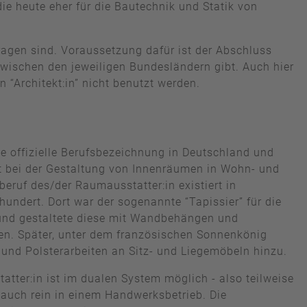
ie heute eher für die Bautechnik und Statik von
etragen sind. Voraussetzung dafür ist der Abschluss
wischen den jeweiligen Bundesländern gibt. Auch hier
“Architekt:in” nicht benutzt werden.
ne offizielle Berufsbezeichnung in Deutschland und
it bei der Gestaltung von Innenräumen in Wohn- und
ruf des/der Raumausstatter:in existiert in
hundert. Dort war der sogenannte “Tapissier” für die
und gestaltete diese mit Wandbehängen und
ien. Später, unter dem französischen Sonnenkönig
und Polsterarbeiten an Sitz- und Liegemöbeln hinzu.
tter:in ist im dualen System möglich - also teilweise
r auch rein in einem Handwerksbetrieb. Die