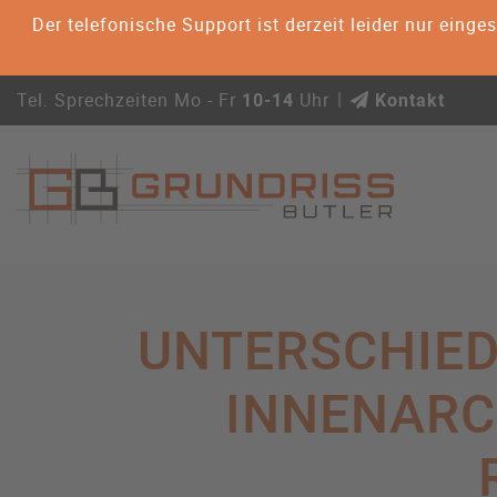
Der telefonische Support ist derzeit leider nur ein
Tel. Sprechzeiten Mo - Fr
Uhr
10-14
Kontakt
Alles Wissenswerte rund um den Giebel
GRUNDRISSE ERSTELL
UNTERSCHIED
INNENARC