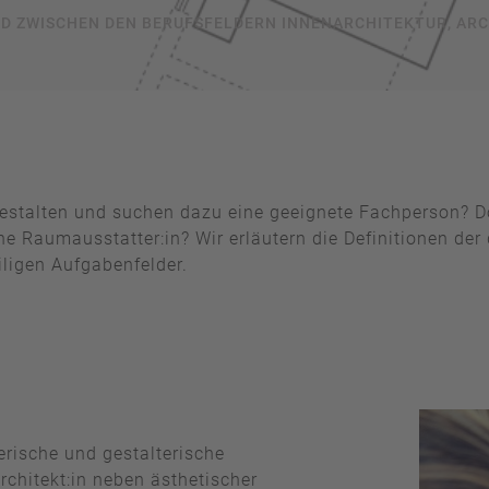
D ZWISCHEN DEN BERUFSFELDERN INNENARCHITEKTUR, AR
gestalten und suchen dazu eine geeignete Fachperson? D
eine Raumausstatter:in? Wir erläutern die Definitionen de
iligen Aufgabenfelder.
erische und gestalterische
rchitekt:in neben ästhetischer