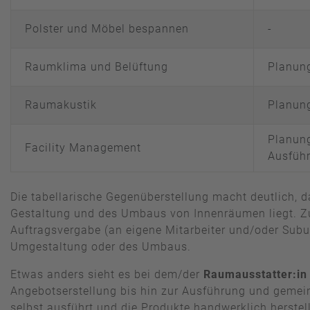
Polster und Möbel bespannen
-
Raumklima und Belüftung
Planun
Raumakustik
Planun
Planun
Facility Management
Ausfüh
Die tabellarische Gegenüberstellung macht deutlich, d
Gestaltung und des Umbaus von Innenräumen liegt. Zu
Auftragsvergabe (an eigene Mitarbeiter und/oder Sub
Umgestaltung oder des Umbaus.
Etwas anders sieht es bei dem/der
Raumausstatter:in
Angebotserstellung bis hin zur Ausführung und gemein
selbst ausführt und die Produkte handwerklich herstell