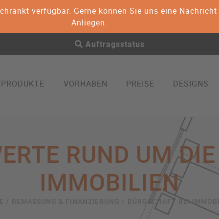
geschränkt verfügbar. Gerne können Sie uns eine Nachric
Anliegen.
Auftragsstatus
PRODUKTE
VORHABEN
PREISE
DESIGNS
EN
WOHNFLÄCHE & BERECHNUNG
BEMASSUNG & F
3D Visualisierung von Immobil
ERTE RUND UM DIE
IMMOBILIEN
E /
BEMASSUNG & FINANZIERUNG /
BÜRGSCHAFT BEI IMMOB