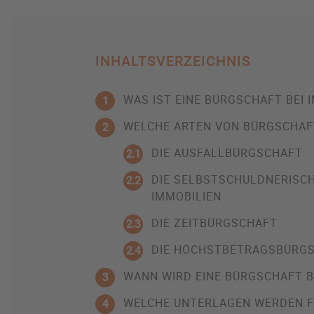
INHALTSVERZEICHNIS
WAS IST EINE BÜRGSCHAFT BEI 
1
WELCHE ARTEN VON BÜRGSCHAF
2
DIE AUSFALLBÜRGSCHAFT
2.1
DIE SELBSTSCHULDNERISCH
2.2
IMMOBILIEN
DIE ZEITBÜRGSCHAFT
2.3
DIE HÖCHSTBETRAGSBÜRG
2.4
WANN WIRD EINE BÜRGSCHAFT B
3
WELCHE UNTERLAGEN WERDEN FÜ
4