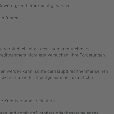
ditwürdigkeit berücksichtigt werden.
en führen.
die Verbindlichkeiten des Hauptkreditnehmers
editnehmers nicht erst versuchen, ihre Forderungen
mmen werden kann, sollte der Hauptkreditnehmer seinen
vant, da sie für Kreditgeber eine zusätzliche
e Kreditvergabe erleichtern.
ten und somit ggf. größere oder besser gelegene