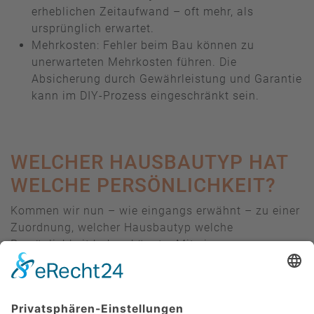
erheblichen Zeitaufwand – oft mehr, als
ursprünglich erwartet.
Mehrkosten: Fehler beim Bau können zu
unerwarteten Mehrkosten führen. Die
Absicherung durch Gewährleistung und Garantie
kann im DIY-Prozess eingeschränkt sein.
WELCHER HAUSBAUTYP HAT
WELCHE PERSÖNLICHKEIT?
Kommen wir nun – wie eingangs erwähnt – zu einer
Zuordnung, welcher Hausbautyp welche
Persönlichkeit haben könnte. Mit einem
Augenzwinkern und zum Schmunzeln haben wir
nachfolgende Beschreibungen erstellt: