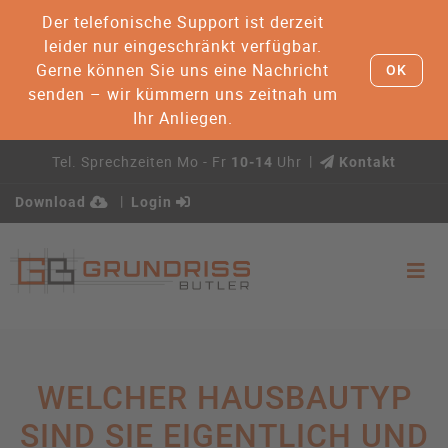
Der telefonische Support ist derzeit
leider nur eingeschränkt verfügbar.
Gerne können Sie uns eine Nachricht
OK
senden – wir kümmern uns zeitnah um
Ihr Anliegen.
Tel. Sprechzeiten Mo - Fr
Uhr
10-14
Kontakt
Download
Login
WELCHER HAUSBAUTYP
SIND SIE EIGENTLICH UND