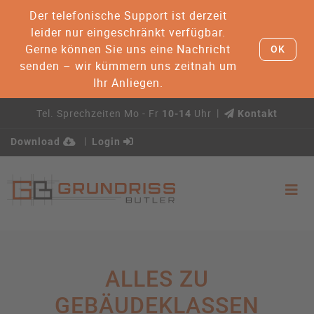
Der telefonische Support ist derzeit
leider nur eingeschränkt verfügbar.
Gerne können Sie uns eine Nachricht
OK
senden – wir kümmern uns zeitnah um
Ihr Anliegen.
Tel. Sprechzeiten Mo - Fr
Uhr
10-14
Kontakt
Download
Login
ALLES ZU
GEBÄUDEKLASSEN