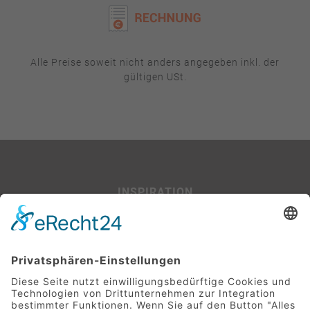
Alle Preise soweit nicht anders angegeben inkl. der
gültigen USt.
INSPIRATION
Beispiel-Projekte
SERVICE
Leitfaden für Baufinanzierer:innen
Glossar