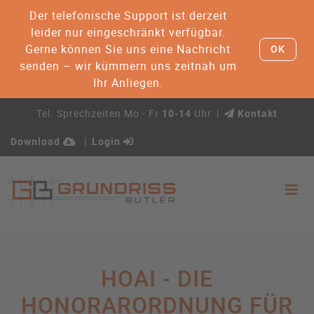
Der telefonische Support ist derzeit
leider nur eingeschränkt verfügbar.
Gerne können Sie uns eine Nachricht
OK
senden – wir kümmern uns zeitnah um
Ihr Anliegen.
Tel. Sprechzeiten Mo - Fr
Uhr
10-14
Kontakt
Download
Login
HOAI - DIE
HONORARORDNUNG FÜR