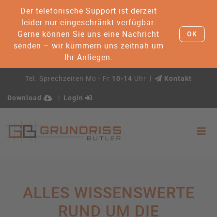
Der telefonische Support ist derzeit
leider nur eingeschränkt verfügbar.
Gerne können Sie uns eine Nachricht
OK
senden – wir kümmern uns zeitnah um
Ihr Anliegen.
Tel. Sprechzeiten Mo - Fr
Uhr
10-14
Kontakt
Download
Login
ALLES WISSENSWERTE
RUND UM DIE