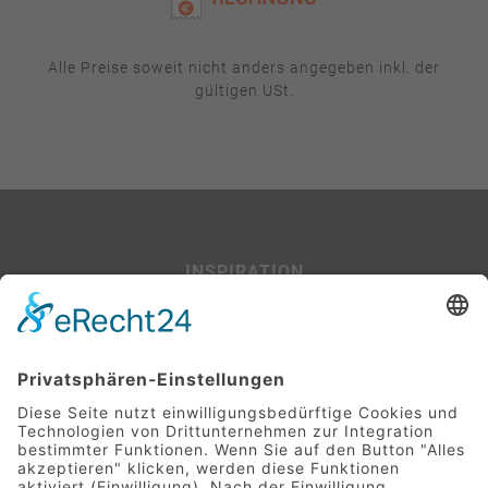
Alle Preise soweit nicht anders angegeben inkl. der
gültigen USt.
INSPIRATION
Beispiel-Projekte
SERVICE
Leitfaden für Baufinanzierer:innen
Glossar