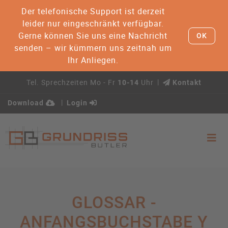
Der telefonische Support ist derzeit
leider nur eingeschränkt verfügbar.
Gerne können Sie uns eine Nachricht
OK
senden – wir kümmern uns zeitnah um
Ihr Anliegen.
Tel. Sprechzeiten Mo - Fr
Uhr
10-14
Kontakt
Download
Login
GLOSSAR -
ANFANGSBUCHSTABE Y