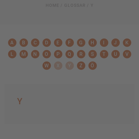
HOME /
GLOSSAR /
Y
A
B
C
D
E
F
G
H
I
J
K
L
M
N
O
P
Q
R
S
T
U
V
W
X
Y
Z
Ö
Y